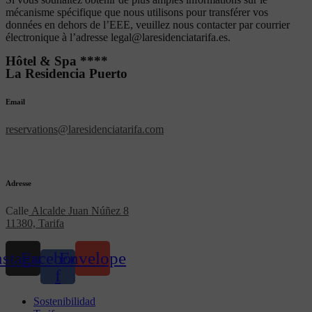
mécanisme spécifique que nous utilisons pour transférer vos
données en dehors de l’EEE, veuillez nous contacter par courrier
électronique à l’adresse legal@laresidenciatarifa.es.
Hôtel & Spa ****
La Residencia Puerto
Email
reservations@laresidenciatarifa.com
Adresse
Calle
Alcalde Juan Núñez 8
11380, Tarifa
nstagram
Facebook-
Envelope
f
Sostenibilidad