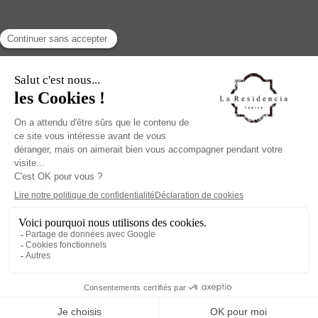
© Copyright 2022 – All Rights Reserved
Hotel & Spa La Residencia Puerto, CIF B-93475317, NºRTA:
H/CA/01440, Calle Alcalde Juan Núñez 8, 11380, Tarifa
Conditions générales d’utilisation
|
Politique de
confidentialité
|
Politique en matière de cookies
|
Avis juridique
La Residencia Apartamentos, CIF B-92988526,
NºRTA:A/CA/00193, Appartements touristiques,
Groupe:Edificio/Conjunto, 2 Llaves, Playa
Conditions générales
|
Politique de confidentialité
|
Politique en
matière de cookies
|
Avis légal