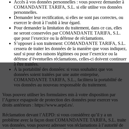
Accès à vos données personnelles : vous pouvez demander à
COMANDANTE TARIFA, S.L. si elle utilise vos données
personnelles.
Demander leur rectification, si elles ne sont pas correctes, ou
exercer le droit à l’oubli à leur égard.
Pour demander la limitation du traitement, dans ce cas, elles
ne seront conservées par COMANDANTE TARIFA, S.L.
que pour l’exercice ou la défense de réclamations.
S’opposer à son traitement: COMANDANTE TARIFA, S.L.
cessera de traiter les données de la manière que vous indiquez,
sauf si pour des raisons légitimes ou pour l’exercice ou la
défense d’éventuelles réclamations, celles-ci doivent continuer
à être traitées.
À la portabilité des données: si vous souhaitez que vos
données soient traitées par une autre entreprise,
COMANDANTE TARIFA, S.L., facilitera la portabilité de
vos données au nouveau responsable du traitement.
Vous pouvez utiliser les formulaires mis à votre disposition par
l’Agence espagnole de protection des données pour exercer vos
droits antérieurs : https://www.aepd.es/.
Réclamation devant l’AEPD: si vous considérez qu’il y a un
problème avec la façon dont COMANDANTE TARIFA, S.L. traite
vos données, vous pouvez adresser vos réclamations à l’autorité de