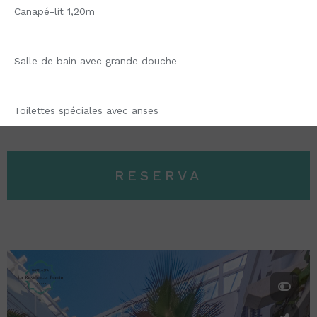
Canapé-lit 1,20m
Salle de bain avec grande douche
Toilettes spéciales avec anses
RESERVA