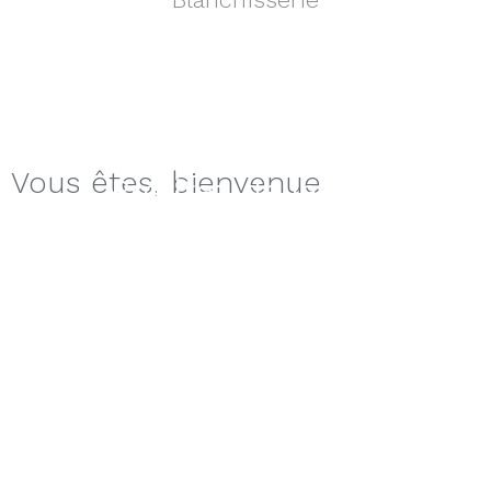
Amis des animaux
Envie d'espace?
Vous êtes,
bienvenue
Profitez de la vue
Comme à la maison
Sans barrières
Entre amis
Travailler...mais pas