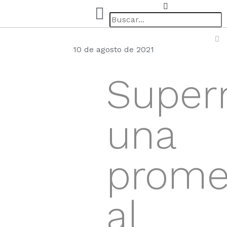
10 de agosto de 2021
Supern
una
prome
al