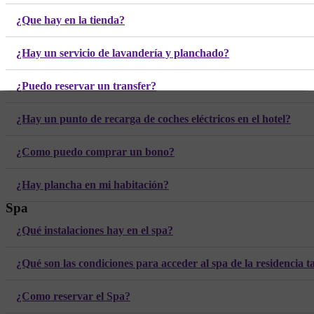
¿Que hay en la tienda?
¿Hay un servicio de lavandería y planchado?
¿Puedo reservar un transfer?
¿Hay un punto de recarga de coches eléctricos en el hotel?
¿Como puedo comprar un bono?
¿Hay plancha en mi habitación?
Spa
¿Qué instalaciones hay en el spa?
¿Qué son las condiciones para acceder al spa de la residencia t
¿Como reservar el Spa?