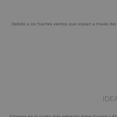
Debido a los fuertes vientos que soplan a través del 
IDE
Estamos en el punto más estrecho entre Europa y Áfric