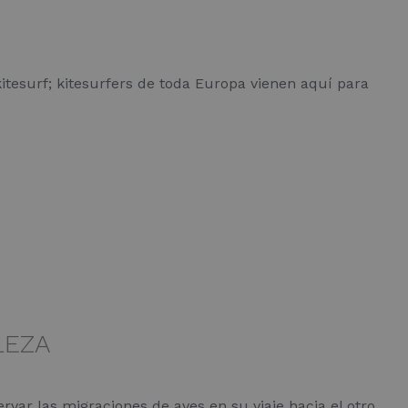
 kitesurf; kitesurfers de toda Europa vienen aquí para
LEZA
rvar las migraciones de aves en su viaje hacia el otro