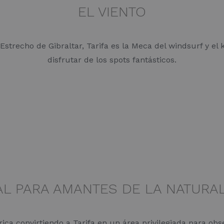
EL VIENTO
Estrecho de Gibraltar, Tarifa es la Meca del windsurf y el
disfrutar de los spots fantásticos.
AL PARA AMANTES DE LA NATURA
a convirtiendo a Tarifa en un área privilegiada para obse