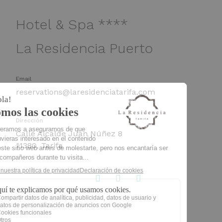
Hotel & Spa ****
La Residencia Puerto
Email
reservations@laresidenciatarifa.com
Dirección
Calle Alcalde Juan Núñez 8
11380, Tarifa