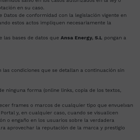
ntenidos salvo en los casos autorizados en la ley o
otación en su caso.
 Datos de conformidad con la legislación vigente en
uando estos actos impliquen necesariamente la
 de las bases de datos que
Ansa Energy, S.L
pongan a
 las condiciones que se detallan a continuación sin
 ninguna forma (online links, copia de los textos,
blecer frames o marcos de cualquier tipo que envuelvan
l Portal y, en cualquier caso, cuando se visualicen
ión o engaño en los usuarios sobre la verdadera
para aprovechar la reputación de la marca y prestigio