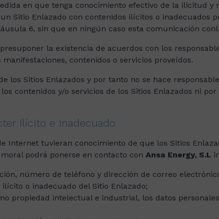
edida en que tenga conocimiento efectivo de la ilicitud y 
 un Sitio Enlazado con contenidos ilícitos o inadecuados
láusula 6, sin que en ningún caso esta comunicación conll
 presuponer la existencia de acuerdos con los responsable
 manifestaciones, contenidos o servicios proveídos.
e los Sitios Enlazados y por tanto no se hace responsable 
de los contenidos y/o servicios de los Sitios Enlazados ni 
er ilícito e inadecuado
de Internet tuvieran conocimiento de que los Sitios Enlaz
a la moral podrá ponerse en contacto con
Ansa Energy, S.L
in
ión, número de teléfono y dirección de correo electrónic
ilícito o inadecuado del Sitio Enlazado;
mo propiedad intelectual e industrial, los datos personales