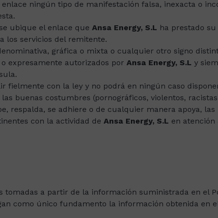
 enlace ningún tipo de manifestación falsa, inexacta o in
esta.
 se ubique el enlace que
Ansa Energy, S.L
ha prestado su 
a los servicios del remitente.
enominativa, gráfica o mixta o cualquier otro signo distin
ey o expresamente autorizados por
Ansa Energy, S.L
y siem
sula.
r fielmente con la ley y no podrá en ningún caso disponer
 a las buenas costumbres (pornográficos, violentos, racistas
e, respalda, se adhiere o de cualquier manera apoya, las id
rtinentes con la actividad de
Ansa Energy, S.L
en atención 
s tomadas a partir de la información suministrada en el Po
gan como único fundamento la información obtenida en el