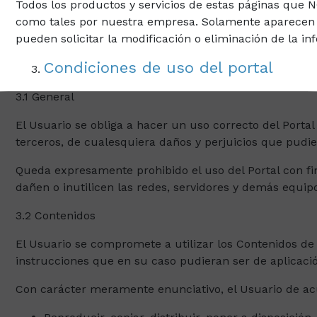
Todos los productos y servicios de estas páginas que
como tales por nuestra empresa. Solamente aparecen
pueden solicitar la modificación o eliminación de la i
Condiciones de uso del portal
3.1 General
El Usuario se obliga a hacer un uso correcto del Porta
terceros, de cualesquiera daños y perjuicios que pud
Queda expresamente prohibido el uso del Portal con fin
dañen o inutilicen las redes, servidores y demás equip
3.2 Contenidos
El Usuario se compromete a utilizar los Contenidos de
instrucciones que en su caso pudieran ser de aplicaci
Con carácter meramente enunciativo, el Usuario de acu