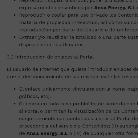
Reproducir, copiar, distribuir, poner a disposici
expresamente consentidos por
Ansa Energy, S.L
o
Reproducir o copiar para uso privado los Conten
materia de propiedad intelectual, así como su co
reproducción por parte del Usuario o de un terce
Extraer y/o reutilizar la totalidad o una parte su
disposición de los Usuarios.
3.3 Introducción de enlaces al Portal
El usuario de Internet que quiera introducir enlaces d
que el desconocimiento de las mismas evite las respon
El enlace únicamente vinculará con la home page o
gráficos, etc).
Quedará en todo caso prohibido, de acuerdo con l
al Portal o permitan la visualización de los Conten
conjuntamente con contenidos ajenos al Portal de
procedencia del servicio o Contenidos; (II) supong
de
Ansa Energy, S.L
o (IV) de cualquier otra forma