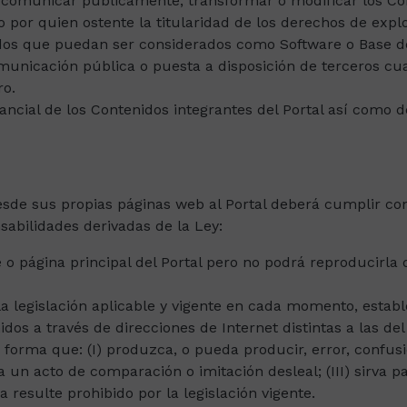
ón, comunicar públicamente, transformar o modificar los Co
 por quien ostente la titularidad de los derechos de expl
idos que puedan ser considerados como Software o Base de
municación pública o puesta a disposición de terceros c
ro.
stancial de los Contenidos integrantes del Portal así como
esde sus propias páginas web al Portal deberá cumplir con
sabilidades derivadas de la Ley:
 página principal del Portal pero no podrá reproducirla de
a legislación aplicable y vigente en cada momento, esta
idos a través de direcciones de Internet distintas a las de
 forma que: (I) produzca, o pueda producir, error, confus
a un acto de comparación o imitación desleal; (III) sirva 
 resulte prohibido por la legislación vigente.