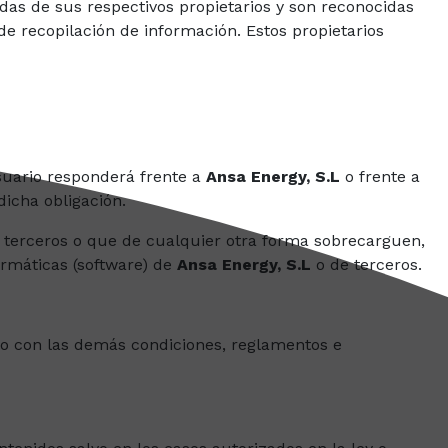
as de sus respectivos propietarios y son reconocidas
e recopilación de información. Estos propietarios
Usuario responderá frente a
Ansa Energy, S.L
o frente a
icha obligación.
 terceros o que de cualquier otra forma sobrecarguen,
ormáticas (software) de
Ansa Energy, S.L
o de terceros.
omo con las demás condiciones, reglamentos e