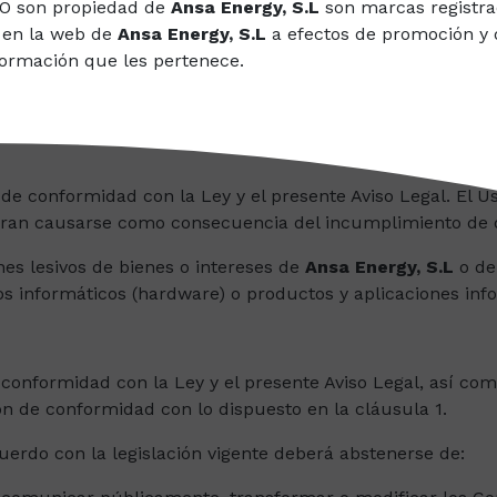
 NO son propiedad de
Ansa Energy, S.L
son marcas registrad
 en la web de
Ansa Energy, S.L
a efectos de promoción y d
nformación que les pertenece.
l de conformidad con la Ley y el presente Aviso Legal. El 
ieran causarse como consecuencia del incumplimiento de d
es lesivos de bienes o intereses de
Ansa Energy, S.L
o de
os informáticos (hardware) o productos y aplicaciones inf
 conformidad con la Ley y el presente Aviso Legal, así c
ón de conformidad con lo dispuesto en la cláusula 1.
erdo con la legislación vigente deberá abstenerse de: