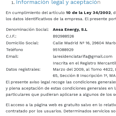
Información legal y aceptació
n
En cumplimiento del artículo
10 de la Ley 34/2002
, 
los datos identificativos de la empresa. El presente port
Denominación Social:
Ansa Energy, S.L
C.I.F.:
B92988526
Domicilio Social:
Calle Madrid Nº 16, 29604 Marb
Teléfono
951088929
Email:
laresidenciatarifa@gmail.com
Inscrita en el Registro Mercanti
Datos registrales:
Marzo del 2009, al Tomo 4622, L
65, Sección 8 Inscripción 1º, M
El presente aviso legal recoge las condiciones generales
y plena aceptación de estas condiciones generales en 
particulares que pudieran aplicarse a algunos de los se
El acceso a la página web es gratuito salvo en lo relat
contratado por los usuarios. Determinados servicios so