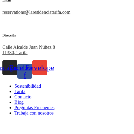
Email
reservations@laresidenciatarifa.com
Dirección
Calle Alcalde Juan Núñez 8
11380, Tarifa
nstagram
Facebook-
Envelope
f
Sostenibilidad
Tarifa
Contacto
Blog
Preguntas Frecuentes
Trabaja con nosotros