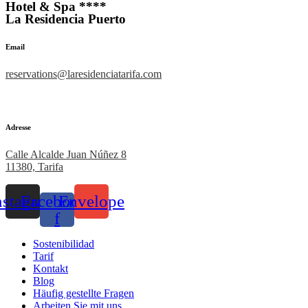
Hotel & Spa ****
La Residencia Puerto
Email
reservations@laresidenciatarifa.com
Adresse
Calle Alcalde Juan Núñez 8
11380, Tarifa
nstagram
Facebook-
Envelope
f
Sostenibilidad
Tarif
Kontakt
Blog
Häufig gestellte Fragen
Arbeiten Sie mit uns