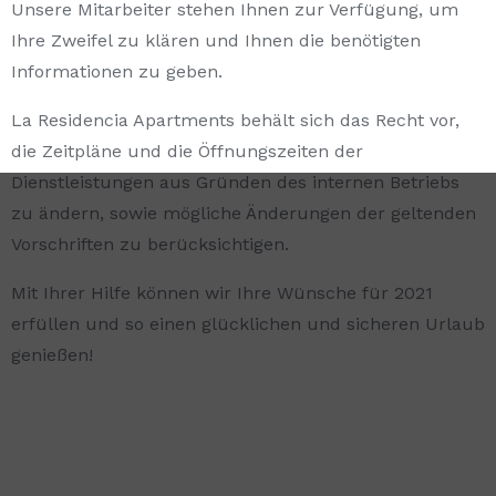
Unsere Mitarbeiter stehen Ihnen zur Verfügung, um
Ihre Zweifel zu klären und Ihnen die benötigten
Informationen zu geben.
La Residencia Apartments behält sich das Recht vor,
die Zeitpläne und die Öffnungszeiten der
Dienstleistungen aus Gründen des internen Betriebs
zu ändern, sowie mögliche Änderungen der geltenden
Vorschriften zu berücksichtigen.
Mit Ihrer Hilfe können wir Ihre Wünsche für 2021
erfüllen und so einen glücklichen und sicheren Urlaub
genießen!