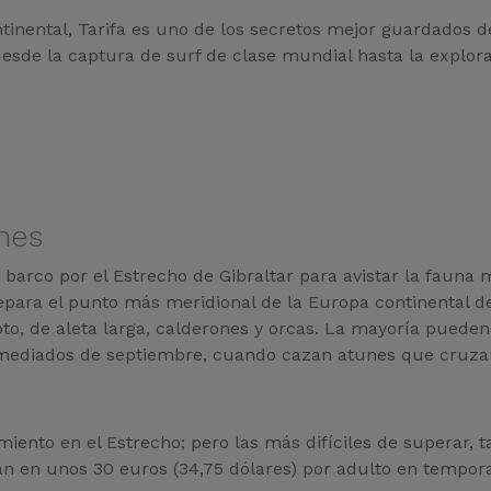
inental, Tarifa es uno de los secretos mejor guardados 
esde la captura de surf de clase mundial hasta la explor
nes
arco por el Estrecho de Gibraltar para avistar la fauna ma
para el punto más meridional de la Europa continental de l
to, de aleta larga, calderones y orcas. La mayoría pueden
 mediados de septiembre, cuando cazan atunes que cruzan 
ento en el Estrecho; pero las más difíciles de superar, 
 en unos 30 euros (34,75 dólares) por adulto en temporad