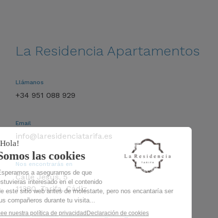
La Residencia Apartamentos
Llámanos
+34 951 088 929
Email
info@laresidenciatarifa.es
Nos encontrarás en
Calle Jesús, 5
11380, Tarifa, Cádiz