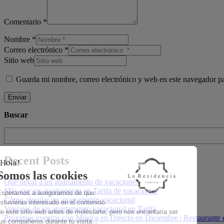
Comentario *
Nombre *
Correo electrónico *
Sitio web
Guarda mi nombre, correo electrónico y web en este navegador p
Enviar
Buscar
Recent Posts
Qué llevar a un apartamento de vacaciones
Más que un apartamento en Tarifa de vacaciones
Cómo alquilar un apartamento vacacional
Ventajas de un apartamento vacacional en Tarifa
Próximos eventos con Música en Directo en Diciembre | Restaurante e