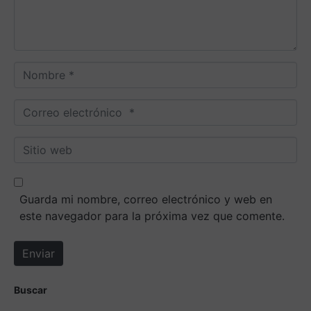
a
r
i
o
N
*
o
m
C
b
o
r
r
S
e
r
i
*
e
t
o
i
Guarda mi nombre, correo electrónico y web en
e
o
este navegador para la próxima vez que comente.
l
w
e
e
Enviar
c
b
t
r
Buscar
ó