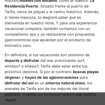
muchos
hoteles con encanto
, como el nuestro:
La
Residencia Puerto
. Situado frente al puerto de
Tarifa, cerca de playas y el centro histórico. Además,
si tienes mascota, te alegrará saber que es
bienvenida en nuestro hotel. Y para una experiencia
vacacional completa, también contamos con un
completísimo spa y un restaurante con propuestas
gastronómicas que apuestan por el producto de
kilómetro cero.
En definitiva, si tus vacaciones son sinónimo de
deporte y disfrutar
del mar practicando surf,
windsurf o kitesurf, Tarifa debe estar entre tus
próximos destinos. Si por el contrario
buscas playas
vírgene
s y
huyes de las aglomeraciones
para
disfrutar del sol
en un
entorno natural único
, los
arenales de Tarifa son de los mejores del litoral
gaditano. Cuando los conozcas seguro que quieres
repetir.