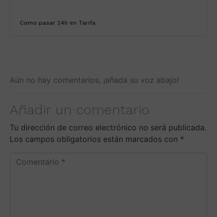
Como pasar 24h en Tarifa
Aún no hay comentarios, ¡añada su voz abajo!
Añadir un comentario
Tu dirección de correo electrónico no será publicada.
Los campos obligatorios están marcados con
*
C
o
m
e
n
t