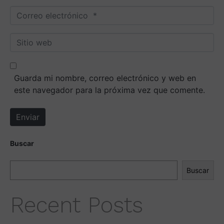
m
C
b
o
r
r
S
e
r
i
*
e
t
o
i
Guarda mi nombre, correo electrónico y web en
e
o
este navegador para la próxima vez que comente.
l
w
e
e
Enviar
c
b
t
r
Buscar
ó
n
Buscar
i
c
Recent Posts
o
*