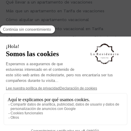
Qué llevar a un apartamento de vacaciones
Más que un apartamento en Tarifa de vacaciones
Cómo alquilar un apartamento vacacional
Ventajas de un apartamento vacacional en Tarifa
Próximos eventos con Música en Directo en Diciembre |
Restaurante el Patio
Recent Comments
No hay comentarios que mostrar.
Inicio
Apartamentos
Ático
Nuestra Casa
Nuestra Historia
Contacto Apartamentos
RESERVA
La Residencia Tarifa
©2026 -La Residencia Tarifa. Todos los derechos