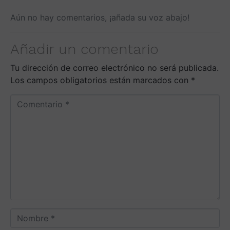
Aún no hay comentarios, ¡añada su voz abajo!
Añadir un comentario
Tu dirección de correo electrónico no será publicada.
Los campos obligatorios están marcados con
*
C
o
m
e
n
t
a
r
i
o
N
*
o