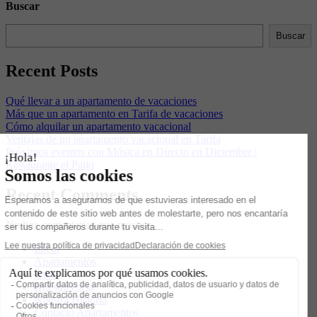
Buscar
Buscar
Recent Posts
Qué llevar a un apartamento de vacaciones
Más que un apartamento en Tarifa de vacaciones
Cómo alquilar un apartamento vacacional
Ventajas de un apartamento vacacional en Tarifa
Próximos eventos con Música en Directo en Diciembre |
Restaurante el Patio
Recent Comments
No hay comentarios que mostrar.
Inicio
Apartamentos
Ático
Nuestra Casa
Nuestra Historia
Contacto Apartamentos