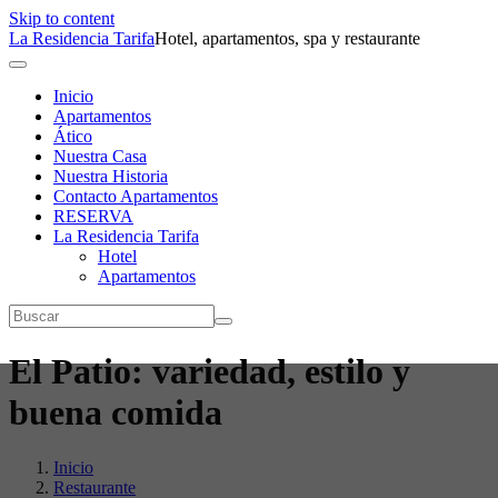
Skip to content
La Residencia Tarifa
Hotel, apartamentos, spa y restaurante
Inicio
Apartamentos
Ático
Nuestra Casa
Nuestra Historia
Contacto Apartamentos
RESERVA
La Residencia Tarifa
Hotel
Apartamentos
El Patio: variedad, estilo y
buena comida
Inicio
Restaurante