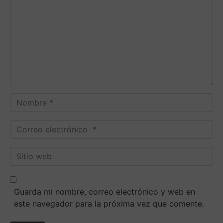
m
e
n
t
a
r
i
o
N
*
o
m
C
b
o
r
r
S
e
r
i
*
e
t
o
i
Guarda mi nombre, correo electrónico y web en
e
o
este navegador para la próxima vez que comente.
l
w
e