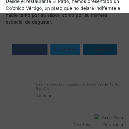
Desde el restaurante El Patio, hemos presentado un
Co’chico Vértigo, un plato que no dejará indifernte a
nadie tanto por su sabor, como por su manera
especial de degustar.
Facebook
Twitter
LinkedIn
Las mejores excursiones de un día desde Tarifa,
España
Anterior
Cruz Roja