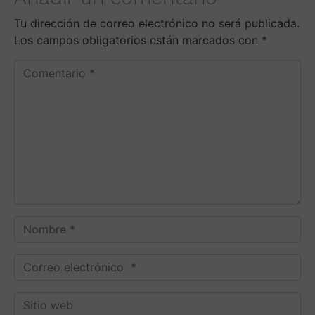
Tu dirección de correo electrónico no será publicada.
Los campos obligatorios están marcados con
*
C
o
m
e
n
t
a
r
i
o
N
*
o
m
C
b
o
r
r
S
e
r