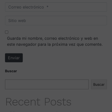
m
C
b
o
r
r
S
e
r
i
*
e
t
o
i
Guarda mi nombre, correo electrónico y web en
e
o
este navegador para la próxima vez que comente.
l
w
e
e
Enviar
c
b
t
r
Buscar
ó
n
Buscar
i
c
Recent Posts
o
*