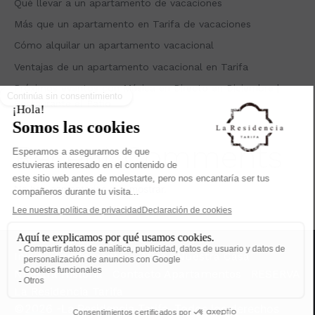
Qué llevar a un apartamento de vacaciones
Más que un apartamento en Tarifa de vacaciones
Cómo alquilar un apartamento vacacional
Ventajas de un apartamento vacacional en Tarifa
Próximos eventos con Música en Directo en Diciembre |
Restaurante el Patio
Recent Comments
No hay comentarios que mostrar.
Inicio
Apartamentos
Ático
Nuestra Casa
Nuestra Historia
Contacto Apartamentos
RESERVA
La Residencia Tarifa
©2026 -La Residencia Tarifa. Todos los derechos