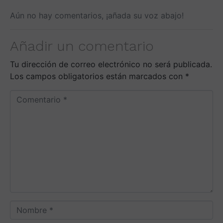
Aún no hay comentarios, ¡añada su voz abajo!
Añadir un comentario
Tu dirección de correo electrónico no será publicada.
Los campos obligatorios están marcados con
*
C
o
m
e
n
t
a
r
i
o
N
*
o