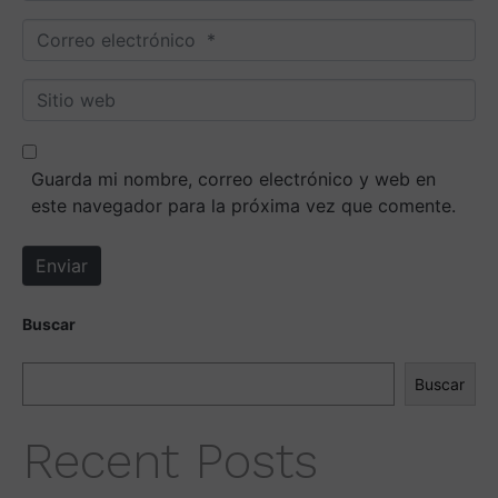
m
C
b
o
r
r
S
e
r
i
*
e
t
o
i
Guarda mi nombre, correo electrónico y web en
e
o
este navegador para la próxima vez que comente.
l
w
e
e
Enviar
c
b
t
r
Buscar
ó
n
Buscar
i
c
Recent Posts
o
*