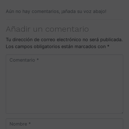
Aún no hay comentarios, ¡añada su voz abajo!
Añadir un comentario
Tu dirección de correo electrónico no será publicada.
Los campos obligatorios están marcados con
*
C
o
m
e
n
t
a
r
i
o
N
*
o