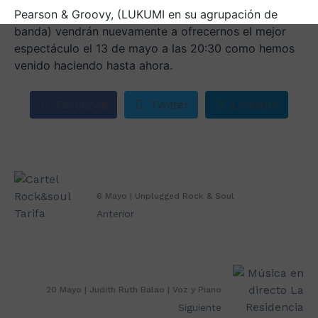
Pearson & Groovy, (LUKUMI en su agrupación de
banda) vendrán nuevamente a ofrecernos el mejor
espectáculo el 13 de mayo a las 20:30 como hemos
venido haciendo hasta ahora.
Facebook
Twitter
LinkedIn
6 Mayo | Unplugged Rock & Soul
Anterior
20 Mayo | Judith Ruth Balao | Voz y Piano
Siguiente