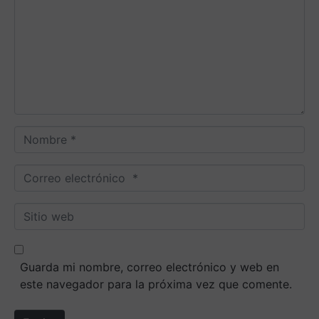
m
e
n
t
a
r
i
o
N
*
o
m
C
b
o
r
r
S
e
r
i
*
e
t
o
i
Guarda mi nombre, correo electrónico y web en
e
o
este navegador para la próxima vez que comente.
l
w
e
e